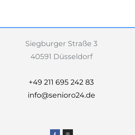
Siegburger Straße 3
40591 Düsseldorf
+49 211 695 242 83
info@senioro24.de
F
I
a
n
c
s
e
t