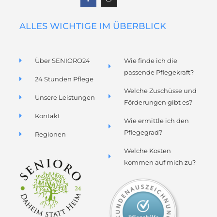
b
a
o
g
o
r
k
a
ALLES WICHTIGE IM ÜBERBLICK
m
Über SENIORO24
Wie finde ich die
passende Pflegekraft?
24 Stunden Pflege
Welche Zuschüsse und
Unsere Leistungen
Förderungen gibt es?
Kontakt
Wie ermittle ich den
Pflegegrad?
Regionen
Welche Kosten
kommen auf mich zu?