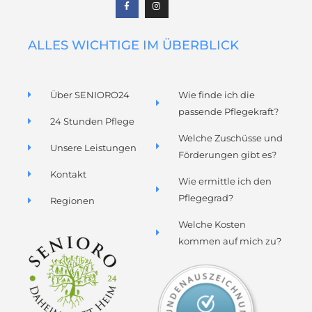
e
t
b
a
o
g
o
r
k
a
ALLES WICHTIGE IM ÜBERBLICK
m
Über SENIORO24
Wie finde ich die
passende Pflegekraft?
24 Stunden Pflege
Welche Zuschüsse und
Unsere Leistungen
Förderungen gibt es?
Kontakt
Wie ermittle ich den
Pflegegrad?
Regionen
Welche Kosten
kommen auf mich zu?