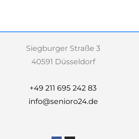
Siegburger Straße 3
40591 Düsseldorf
+49 211 695 242 83
info@senioro24.de
F
I
a
n
c
s