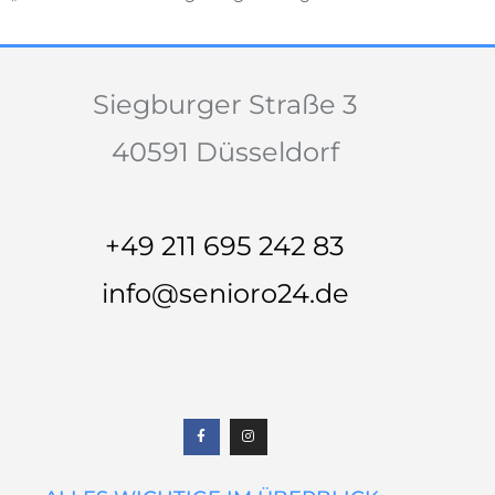
Siegburger Straße 3
40591 Düsseldorf
+49 211 695 242 83
info@senioro24.de
F
I
a
n
c
s
e
t
b
a
o
g
o
r
k
a