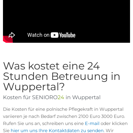
Was kostet eine 24
Stunden Betreuung in
Wuppertal?
Kosten für SENIORO
24
in Wuppertal
Die Kosten für eine polnische Pflegekraft in Wuppertal
variieren je nach Bedarf zwischen 2100 Euro 3000 Euro.
Rufen Sie uns an, schreiben uns eine
E-mail
oder klicken
Sie
hier um uns Ihre Kontaktdaten zu senden
. Wir