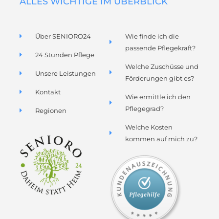
ALLES WICHTIGE IM ÜBERBLICK
m
Über SENIORO24
Wie finde ich die
passende Pflegekraft?
24 Stunden Pflege
Welche Zuschüsse und
Unsere Leistungen
Förderungen gibt es?
Kontakt
Wie ermittle ich den
Pflegegrad?
Regionen
Welche Kosten
kommen auf mich zu?