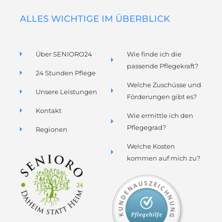
o
g
o
r
k
a
ALLES WICHTIGE IM ÜBERBLICK
m
Über SENIORO24
Wie finde ich die
passende Pflegekraft?
24 Stunden Pflege
Welche Zuschüsse und
Unsere Leistungen
Förderungen gibt es?
Kontakt
Wie ermittle ich den
Pflegegrad?
Regionen
Welche Kosten
kommen auf mich zu?