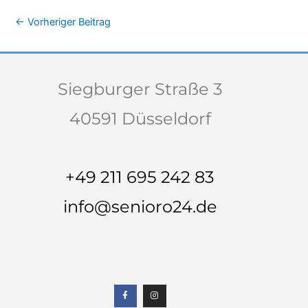
←
Vorheriger Beitrag
Siegburger Straße 3
40591 Düsseldorf
+49 211 695 242 83
info@senioro24.de
F
I
a
n
c
s
e
t
b
a